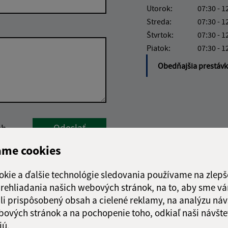
Utorok:
07:30 - 1
Streda:
07:30 - 1
Štvrtok:
07:30 - 1
Piatok:
07:30 - 1
Obedňajšia prestáv
Google reCaptcha Response
Odoslať
ch
správu
ame cookies
okie a ďalšie technológie sledovania používame na zlepš
 prehliadania našich webových stránok, na to, aby sme v
li prispôsobený obsah a cielené reklamy, na analýzu náv
bových stránok a na pochopenie toho, odkiaľ naši návšte
jú.