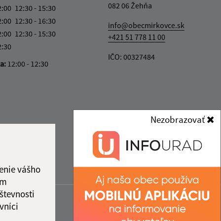
082 06 Žehňa
2:00
12:30 - 15:30
2:00
12:30 - 16:30
info@obecmirkovce.sk
2:00
12:30 - 15:30
+421 51 778 11 00
2:30
IČO: 00327484
ka:
12:00 - 12:30
Nezobrazovať
enie vášho
ám
števnosti
vníci