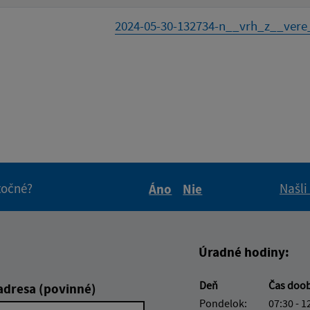
2024-05-30-132734-n__vrh_z__vere_
itočné?
Našli
Áno
Nie
Boli tieto informácie pre 
Boli tieto informáci
Úradné hodiny:
Deň
Čas doo
adresa (povinné)
Pondelok:
07:30 - 1