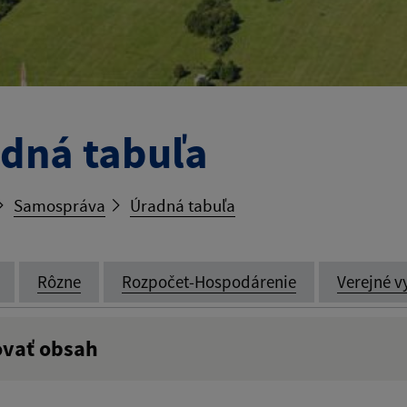
dná tabuľa
Samospráva
Úradná tabuľa
Rôzne
Rozpočet-Hospodárenie
Verejné v
ovať obsah
:
Popis: