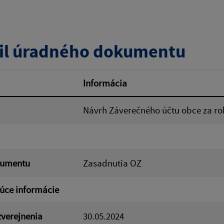
zverejnenia do:
il úradného dokumentu
ovať
Informácia
Návrh Záverečného účtu obce za ro
kumentu
Zasadnutia OZ
úce informácie
verejnenia
30.05.2024