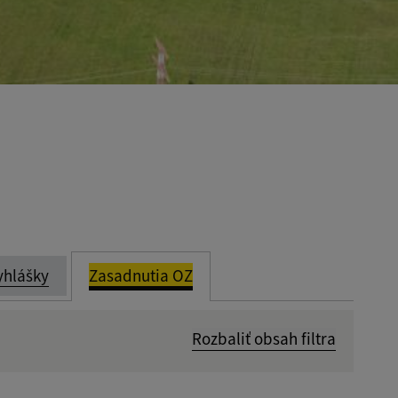
yhlášky
Zasadnutia OZ
Rozbaliť obsah filtra
Dátum zverejnenia od: