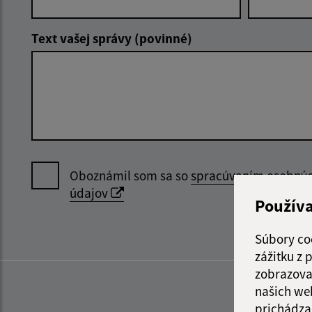
Text vašej správy (povinné)
Oboznámil som sa so
spracúvaním osobný
údajov
Použív
Súbory co
zážitku z
zobrazova
našich we
prichádza