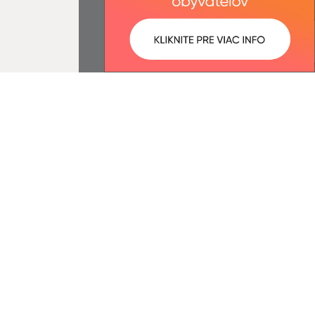
ované:
Správca obsahu:
11:18 hod.
Správca obsahu je Obec
Mirkovce.
Vytvorené v súlade s
Jednotným
dizajn manuálom elektronických
služieb.