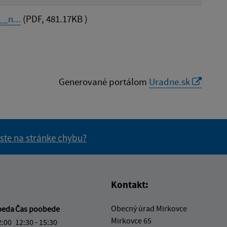
_n...
(PDF, 481.17KB )
Generované portálom
Uradne.sk
 ste na stránke chybu?
vás užitočné?
e pre vás užitočné?
Kontakt:
Obecný úrad Mirkovce
beda
Čas poobede
Mirkovce 65
2:00
12:30 - 15:30