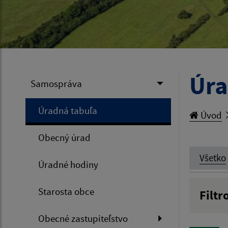
Úra
Samospráva
Úradná tabuľa
Úvod
Obecný úrad
Všetko
Úradné hodiny
Starosta obce
Filtr
Názov
Obecné zastupiteľstvo