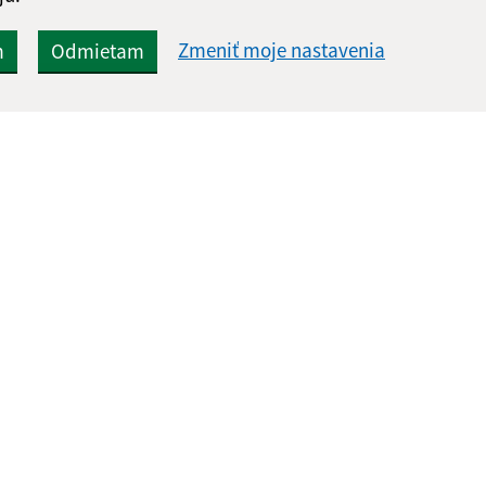
Zmeniť moje nastavenia
m
Odmietam
Rýchle odkazy:
Aktualiz
nku
Naša obec
06.08.2026 
História
RSS
Fotogaléria
Školstvo