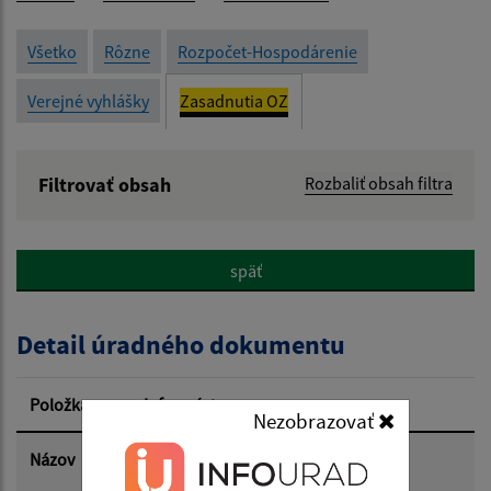
Všetko
Rôzne
Rozpočet-Hospodárenie
Verejné vyhlášky
Zasadnutia OZ
Filtrovať obsah
Rozbaliť obsah filtra
Názov:
späť
Popis:
Detail úradného dokumentu
Dátum zverejnenia od:
Položka
Informácia
Nezobrazovať
Dátum zverejnenia do:
Názov
Oznámenie o zasadnutí Obecného
zastupiteľstva dňa 26.9.2024