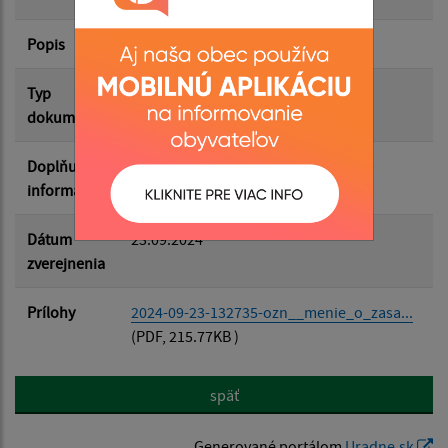
Popis
Filtrovať
Reset
Typ
Zasadnutia OZ
dokumentu
Doplňujúce
informácie
Dátum
23.09.2024
zverejnenia
Prílohy
2024-09-23-132735-ozn__menie_o_zasa...
(PDF, 215.77KB )
späť
Generované portálom
Uradne.sk