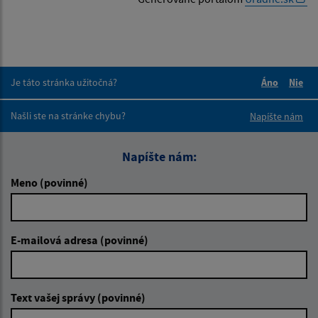
Je táto stránka užitočná?
Áno
Nie
Boli tieto 
Boli 
Našli ste na stránke chybu?
Napíšte nám
Napíšte nám:
Meno (povinné)
E-mailová adresa (povinné)
Text vašej správy (povinné)