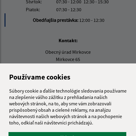
Štvrtok:
07:30 - 12:00
12:30 - 15:30
Piatok:
07:30 - 12:30
Obedňajšia prestávka:
12:00 - 12:30
Kontakt:
Obecný úrad Mirkovce
Mirkovce 65
082 06 Žehňa
Používame cookies
info@obecmirkovce.sk
+421 51 778 11 00
Súbory cookie a ďalšie technológie sledovania používame
na zlepšenie vášho zážitku z prehliadania našich
IČO: 00327484
webových stránok, na to, aby sme vám zobrazovali
prispôsobený obsah a cielené reklamy, na analýzu
návštevnosti našich webových stránok a na pochopenie
toho, odkiaľ naši návštevníci prichádzajú.