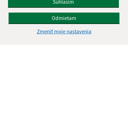
Súhlasím
Odmietam
Zmeniť moje nastavenia
Informácie o stránke:
Vyhlásenie o prístupnosti
Autorské práva
Ochrana osobných údajov
Navigácia:
Vytlačiť aktuálnu stránku
Mapa stránok