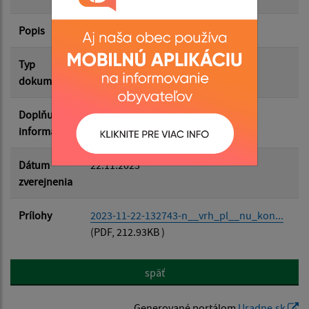
Popis
Filtrovať
Reset
Typ
Zasadnutia OZ
dokumentu
Doplňujúce
informácie
Dátum
22.11.2023
zverejnenia
Prílohy
2023-11-22-132743-n__vrh_pl__nu_kon...
(PDF, 212.93KB )
späť
Generované portálom
Uradne.sk