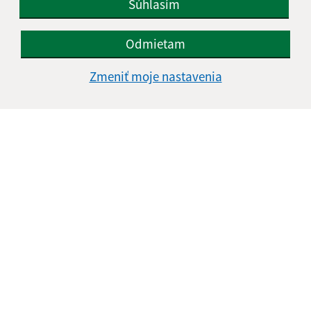
Súhlasím
Odmietam
Zmeniť moje nastavenia
Informácie o stránke:
Vyhlásenie o prístupnosti
Autorské práva
Ochrana osobných údajov
Navigácia:
Vytlačiť aktuálnu stránku
Mapa stránok