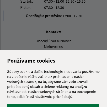
Štvrtok:
07:30 - 12:00
12:30 - 15:30
Piatok:
07:30 - 12:30
Obedňajšia prestávka:
12:00 - 12:30
Kontakt:
Obecný úrad Mirkovce
Mirkovce 65
082 06 Žehňa
Používame cookies
info@obecmirkovce.sk
+421 51 778 11 00
Súbory cookie a ďalšie technológie sledovania používame
na zlepšenie vášho zážitku z prehliadania našich
IČO: 00327484
webových stránok, na to, aby sme vám zobrazovali
prispôsobený obsah a cielené reklamy, na analýzu
návštevnosti našich webových stránok a na pochopenie
toho, odkiaľ naši návštevníci prichádzajú.