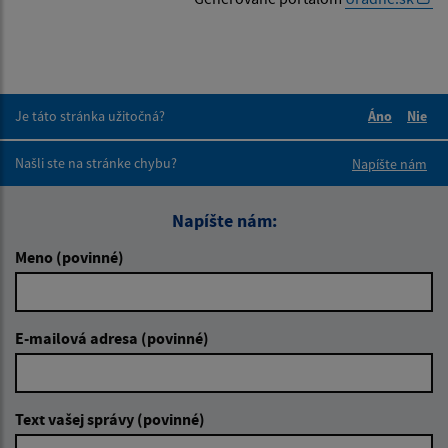
Je táto stránka užitočná?
Áno
Nie
Boli tieto 
Boli 
Našli ste na stránke chybu?
Napíšte nám
Napíšte nám:
Meno (povinné)
E-mailová adresa (povinné)
Text vašej správy (povinné)