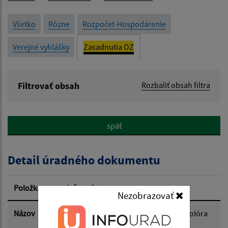
Všetko
Rôzne
Rozpočet-Hospodárenie
Verejné vyhlášky
Zasadnutia OZ
Filtrovať obsah
Rozbaliť obsah filtra
Názov:
späť
Popis:
Detail úradného dokumentu
Dátum zverejnenia od:
Položka
Informácia
Nezobrazovať
Dátum zverejnenia do:
Názov
Návrh plánu kontrol hlavného kontrolóra
na 1.polrok 2024