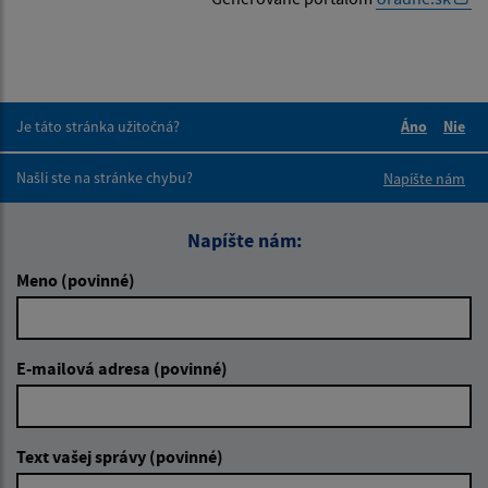
Je táto stránka užitočná?
Áno
Nie
Boli tieto 
Boli 
Našli ste na stránke chybu?
Napíšte nám
Napíšte nám:
Meno (povinné)
E-mailová adresa (povinné)
Text vašej správy (povinné)