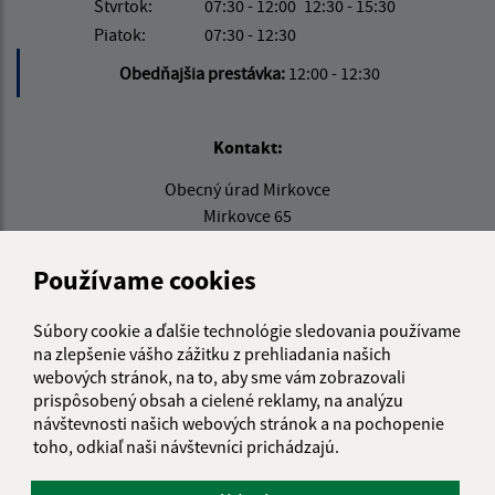
Štvrtok:
07:30 - 12:00
12:30 - 15:30
Piatok:
07:30 - 12:30
Obedňajšia prestávka:
12:00 - 12:30
Kontakt:
Obecný úrad Mirkovce
Mirkovce 65
082 06 Žehňa
Používame cookies
info@obecmirkovce.sk
+421 51 778 11 00
Súbory cookie a ďalšie technológie sledovania používame
na zlepšenie vášho zážitku z prehliadania našich
IČO: 00327484
webových stránok, na to, aby sme vám zobrazovali
prispôsobený obsah a cielené reklamy, na analýzu
návštevnosti našich webových stránok a na pochopenie
toho, odkiaľ naši návštevníci prichádzajú.