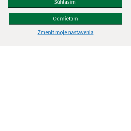
Súhlasím
Odmietam
Zmeniť moje nastavenia
Informácie o stránke:
Vyhlásenie o prístupnosti
Autorské práva
Ochrana osobných údajov
Navigácia:
Vytlačiť aktuálnu stránku
Mapa stránok