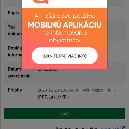
Popis
Filtrovať
Reset
Typ
Rozpočet-Hospodárenie
dokumentu
Doplňujúce
informácie
Dátum
23.11.2023
zverejnenia
Prílohy
2023-11-23-133055-n__vrh_rozpo__tu_...
(PDF, 147.27KB )
späť
Generované portálom
Uradne.sk