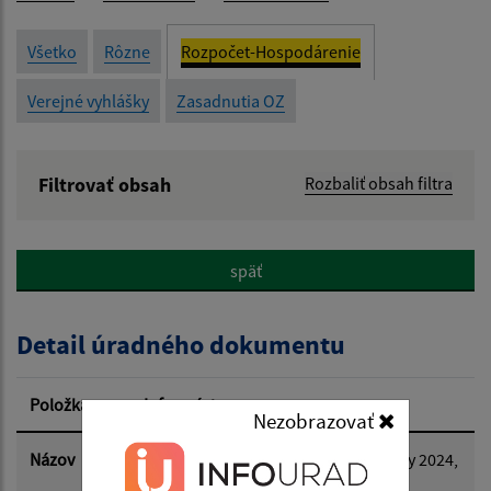
Všetko
Rôzne
Rozpočet-Hospodárenie
Verejné vyhlášky
Zasadnutia OZ
Filtrovať obsah
Rozbaliť obsah filtra
Názov:
späť
Popis:
Detail úradného dokumentu
Dátum zverejnenia od:
Položka
Informácia
Nezobrazovať
Dátum zverejnenia do:
Názov
Návrh rozpočtu príjmov obce na roky 2024,
2025, 2026 - skrátený