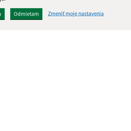
Zmeniť moje nastavenia
m
Odmietam
Rýchle odkazy:
Aktualiz
nku
Naša obec
06.08.2026 
História
RSS
Fotogaléria
Školstvo