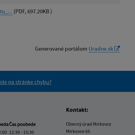
u_...
(PDF, 697.20KB )
Generované portálom
Uradne.sk
 ste na stránke chybu?
vás užitočné?
e pre vás užitočné?
Kontakt:
Obecný úrad Mirkovce
beda
Čas poobede
Mirkovce 65
2:00
12:30 - 15:30