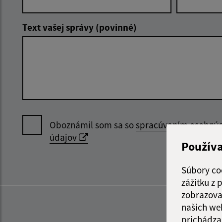
Text vašej správy (povinné)
Oboznámil som sa so
spracúvaním osobný
údajov
Použív
Súbory co
zážitku z
zobrazova
našich we
prichádza