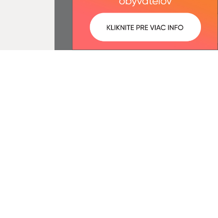
ované:
Správca obsahu:
11:18 hod.
Správca obsahu je Obec
Mirkovce.
Vytvorené v súlade s
Jednotným
dizajn manuálom elektronických
služieb.