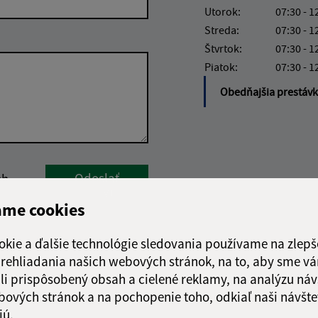
Utorok:
07:30 - 1
Streda:
07:30 - 1
Štvrtok:
07:30 - 1
Piatok:
07:30 - 1
Obedňajšia prestáv
Google reCaptcha Response
Odoslať
ch
správu
ame cookies
okie a ďalšie technológie sledovania používame na zlepš
 prehliadania našich webových stránok, na to, aby sme v
li prispôsobený obsah a cielené reklamy, na analýzu náv
bových stránok a na pochopenie toho, odkiaľ naši návšte
jú.