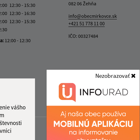
082 06 Žehňa
2:00
12:30 - 15:30
2:00
12:30 - 16:30
info@obecmirkovce.sk
2:00
12:30 - 15:30
+421 51 778 11 00
2:30
IČO: 00327484
ka:
12:00 - 12:30
Nezobrazovať
enie vášho
ám
števnosti
vníci