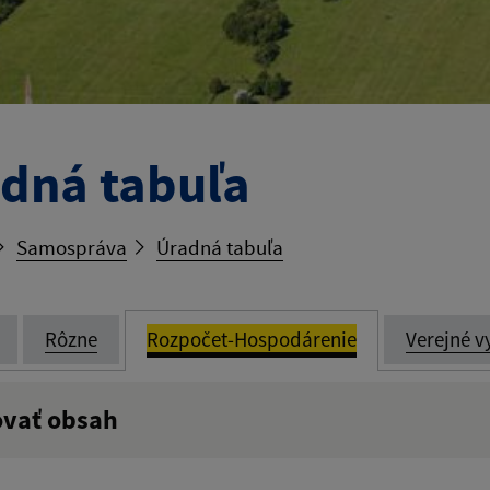
dná tabuľa
Samospráva
Úradná tabuľa
Rôzne
Rozpočet-Hospodárenie
Verejné v
ovať obsah
:
Popis: