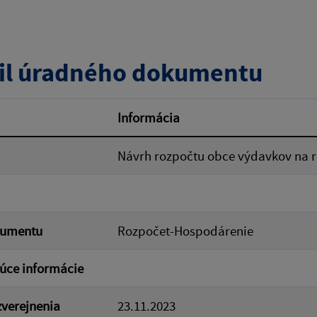
zverejnenia do:
il úradného dokumentu
ovať
Informácia
Návrh rozpočtu obce výdavkov na ro
kumentu
Rozpočet-Hospodárenie
úce informácie
verejnenia
23.11.2023