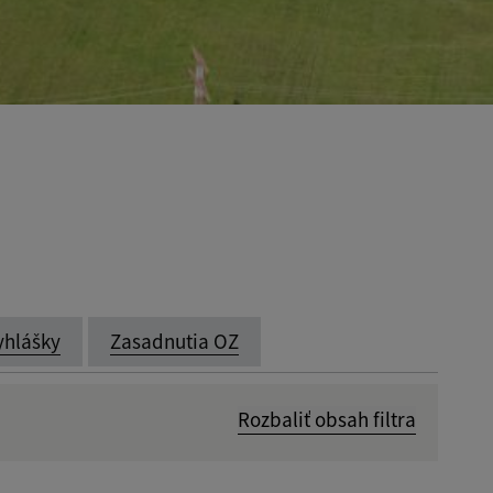
yhlášky
Zasadnutia OZ
Rozbaliť obsah filtra
Dátum zverejnenia od: