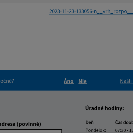
2023-11-23-133056-n__vrh_rozpo__t
itočné?
Našli
Áno
Nie
Boli tieto informácie pre 
Boli tieto informáci
Úradné hodiny:
Deň
Čas doo
adresa (povinné)
Pondelok:
07:30 - 1