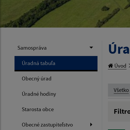
Úra
Samospráva
Úradná tabuľa
Úvod
Obecný úrad
Všetko
Úradné hodiny
Starosta obce
Filtr
Názov
Obecné zastupiteľstvo