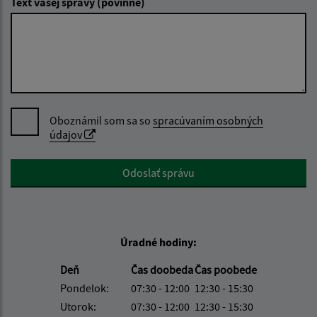
Text vašej správy (povinné)
Oboznámil som sa so
spracúvaním osobných
údajov
Google reCaptcha Response
Odoslať správu
Úradné hodiny:
Deň
Čas doobeda
Čas poobede
Pondelok:
07:30 - 12:00
12:30 - 15:30
Utorok:
07:30 - 12:00
12:30 - 15:30