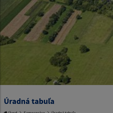
Úradná tabuľa
Úvod
Samospráva
Úradná tabuľa