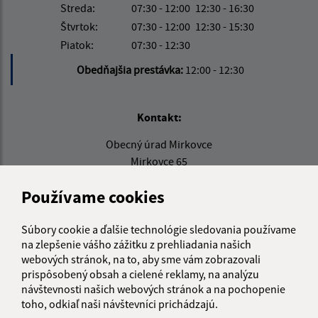
Streda:
07:30 - 12:00
12:30 - 16:30
Štvrtok:
07:30 - 12:00
12:30 - 15:30
Piatok:
07:30 - 12:30
Obedňajšia prestávka:
12:00 - 12:30
Kontakt:
Obecný úrad Mirkovce
Mirkovce 65
082 06 Žehňa
Používame cookies
info@obecmirkovce.sk
+421 51 778 11 00
Súbory cookie a ďalšie technológie sledovania používame
na zlepšenie vášho zážitku z prehliadania našich
IČO: 00327484
webových stránok, na to, aby sme vám zobrazovali
prispôsobený obsah a cielené reklamy, na analýzu
návštevnosti našich webových stránok a na pochopenie
toho, odkiaľ naši návštevníci prichádzajú.