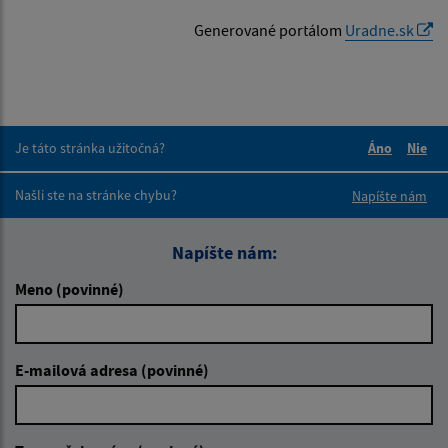
Generované portálom
Uradne.sk
Je táto stránka užitočná?
Áno
Nie
Boli tieto 
Boli 
Našli ste na stránke chybu?
Napíšte nám
Napíšte nám:
Meno (povinné)
E-mailová adresa (povinné)