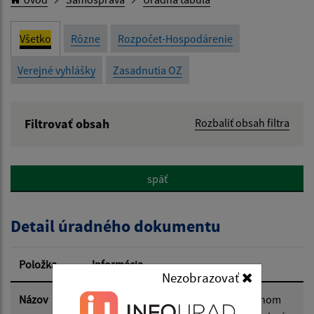
Všetko
Rôzne
Rozpočet-Hospodárenie
Verejné vyhlášky
Zasadnutia OZ
Filtrovať obsah
Rozbaliť obsah filtra
Názov:
späť
Popis:
Detail úradného dokumentu
Dátum zverejnenia od:
Položka
Informácia
Nezobrazovať
Dátum zverejnenia do:
Názov
Dodatok č. 1 k VZN č. 2/2024 o miestnom