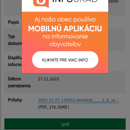
poplatku za komunálne odpady a drobné
stavebné odpady
Filtrovať
Reset
Popis
Typ
Rôzne
dokumentu
Doplňujúce
informácie
Dátum
27.11.2025
zverejnenia
Prílohy
2025-11-27-133052-dodatok____1_k_vz...
(PDF, 276.35KB )
späť