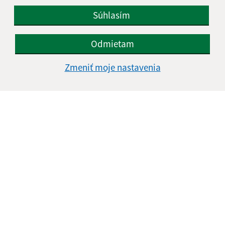
Súhlasím
Odmietam
Zmeniť moje nastavenia
Informácie o stránke:
Vyhlásenie o prístupnosti
Autorské práva
Ochrana osobných údajov
Navigácia:
Vytlačiť aktuálnu stránku