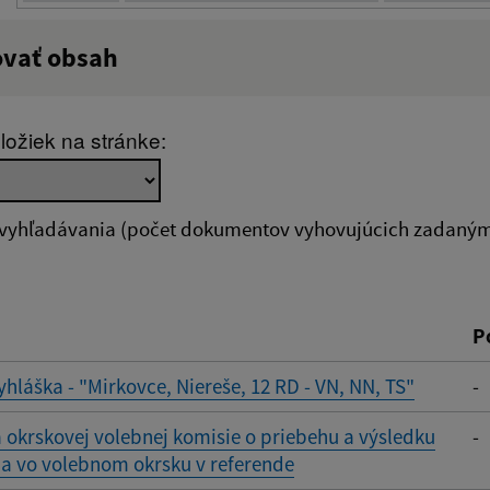
ovať obsah
:
Popis:
ložiek na stránke:
zverejnenia do:
 vyhľadávania (počet dokumentov vyhovujúcich zadaným 
ovať
P
yhláška - "Mirkovce, Niereše, 12 RD - VN, NN, TS"
-
 okrskovej volebnej komisie o priebehu a výsledku
-
a vo volebnom okrsku v referende