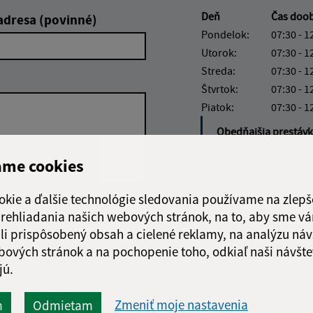
Deň
Čas doo
adresa (povinné)
Pondelok:
07:30 - 1
Utorok:
07:30 - 1
Streda:
07:30 - 1
Štvrtok:
07:30 - 1
Piatok:
07:30 - 1
Obedňajšia prestáv
ame cookies
okie a ďalšie technológie sledovania používame na zlepš
Google reCaptcha Response
 prehliadania našich webových stránok, na to, aby sme v
Odoslať
ch
správu
li prispôsobený obsah a cielené reklamy, na analýzu náv
bových stránok a na pochopenie toho, odkiaľ naši návšte
jú.
Zmeniť moje nastavenia
m
Odmietam