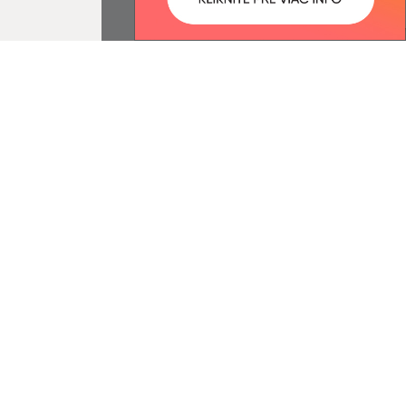
ované:
Správca obsahu:
11:18 hod.
Správca obsahu je Obec
Mirkovce.
Vytvorené v súlade s
Jednotným