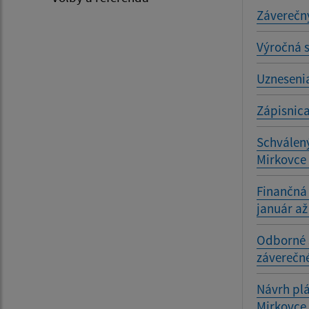
Záverečný
Výročná s
Uznesenia
Zápisnica
Schválený
Mirkovce 
Finančná 
január až
Odborné 
záverečné
Návrh plá
Mirkovce 