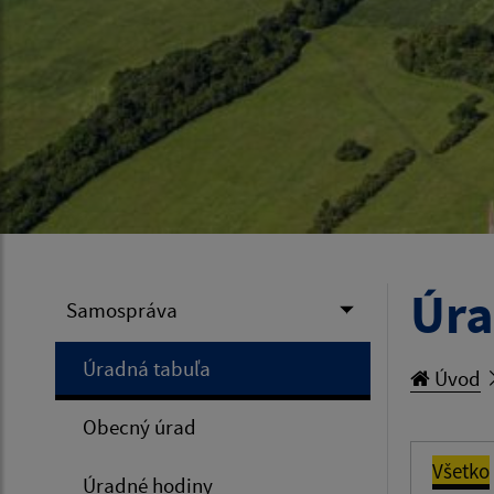
Úra
Samospráva
Úradná tabuľa
Úvod
Obecný úrad
Všetko
Úradné hodiny