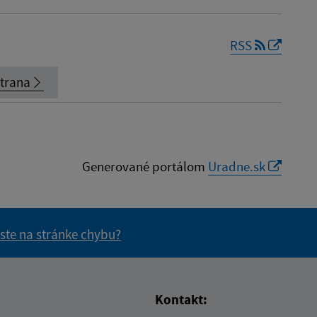
RSS
strana
Generované portálom
Uradne.sk
 ste na stránke chybu?
vás užitočné?
e pre vás užitočné?
Kontakt: