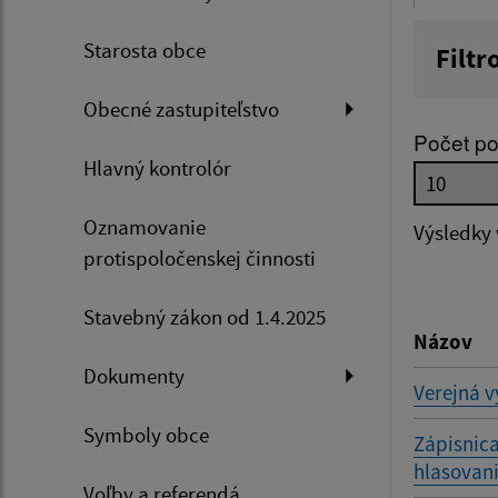
Starosta obce
Filtr
Názov
Obecné zastupiteľstvo
Počet po
Hlavný kontrolór
Dátum 
Oznamovanie
Výsledky
protispoločenskej činnosti
Filtr
Stavebný zákon od 1.4.2025
Názov
Dokumenty
Verejná v
Symboly obce
Zápisnica
hlasovani
Voľby a referendá