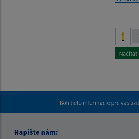
1
Načítať
Boli tieto informácie pre vás už
Napíšte nám: