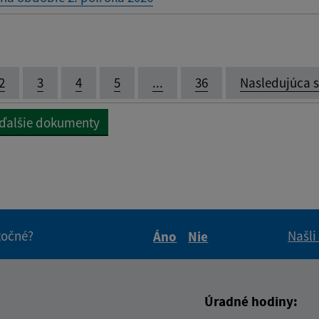
2
3
4
5
...
36
Nasledujúca 
 ďalšie dokumenty
itočné?
Našli
Áno
Nie
Boli tieto informácie pre 
Boli tieto informáci
Úradné hodiny: