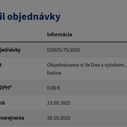
tumu:
Dátum od:
il objednávky
od:
Suma do:
Informácia
bjednávky
O2025/75/2025
ovať
t
Objednávame si 9x Dno s výtokom , 
liatina
 DPH*
0.00 €
ná
23.09.2025
verejnenia
20.10.2025