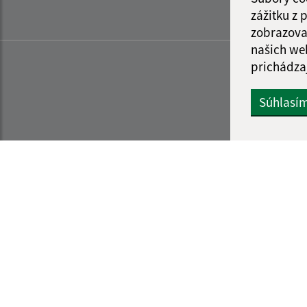
zážitku z
zobrazova
našich we
prichádza
Súhlasí
Informácie o stránke:
Navigácia: