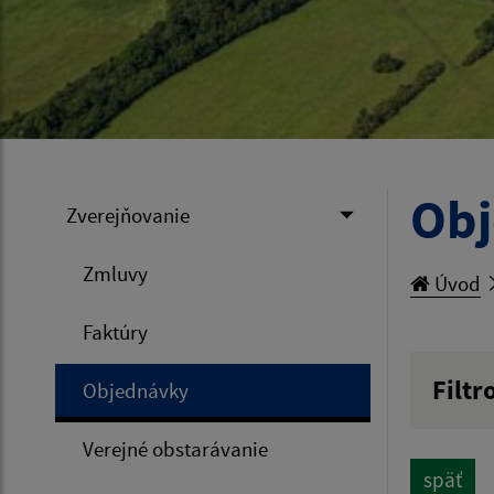
Ob
Zverejňovanie
Zmluvy
Úvod
Faktúry
Filtr
Objednávky
Hľadan
Verejné obstarávanie
späť