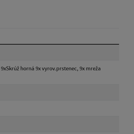
Dátum do:
Reset
9xSkrúž horná 9x vyrov.prstenec, 9x mreža