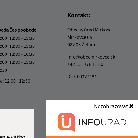
Kontakt:
Obecný úrad Mirkovce
beda
Čas poobede
Mirkovce 65
2:00
12:30 - 15:30
082 06 Žehňa
2:00
12:30 - 15:30
2:00
12:30 - 16:30
info@obecmirkovce.sk
2:00
12:30 - 15:30
+421 51 778 11 00
2:30
IČO: 00327484
ka:
12:00 - 12:30
Nezobrazovať
enie vášho