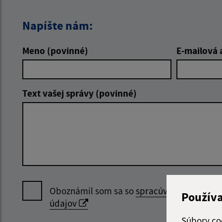
Napíšte nám:
Meno (povinné)
E-mailová 
Text vašej správy (povinné)
Oboznámil som sa so
spracúvaním osobný
Použív
údajov
Súbory co