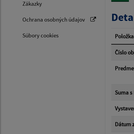
Zákazky
Typ dá
Deta
Ochrana osobných údajov
Suma 
Súbory cookies
Položka
Číslo o
Filtr
Predme
Suma s
Vystave
Dátum z