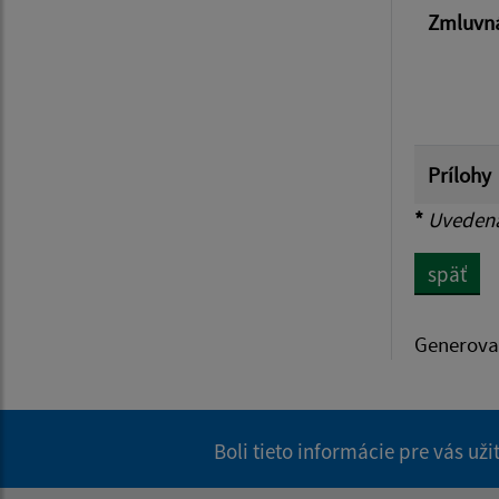
Zmluvná
Prílohy
*
Uvedená 
späť
Generova
Boli tieto informácie pre vás už