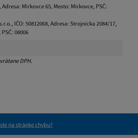
, Adresa: Mirkovce 65, Mesto: Mirkovce, PSČ:
s.r.o., IČO: 50812068, Adresa: Strojnícka 2084/17,
, PSČ: 08006
 vrátane DPH.
 ste na stránke chybu?
vás užitočné?
e pre vás užitočné?