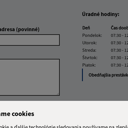
Úradné hodiny:
Deň
Čas doo
adresa (povinné)
Pondelok:
07:30 - 1
Utorok:
07:30 - 1
Streda:
07:30 - 1
Štvrtok:
07:30 - 1
Piatok:
07:30 - 1
Obedňajšia prestáv
Google reCaptcha Response
Odoslať
ch
ame cookies
správu
okie a ďalšie technológie sledovania používame na zlepš