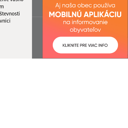
ám
števnosti
vníci
ované:
Správca obsahu: