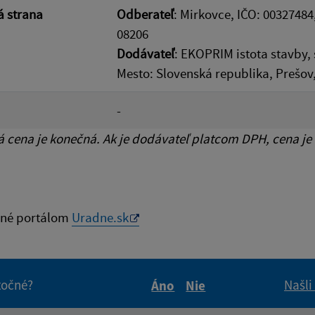
 strana
Odberateľ
: Mirkovce, IČO: 00327484
08206
Dodávateľ
: EKOPRIM istota stavby, 
Mesto: Slovenská republika, Prešov
-
cena je konečná. Ak je dodávateľ platcom DPH, cena je
né portálom
Uradne.sk
itočné?
Našli
Áno
Nie
Boli tieto informácie pre 
Boli tieto informáci