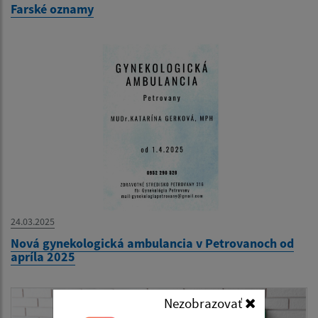
Farské oznamy
24.03.2025
Nová gynekologická ambulancia v Petrovanoch od
apríla 2025
Nezobrazovať