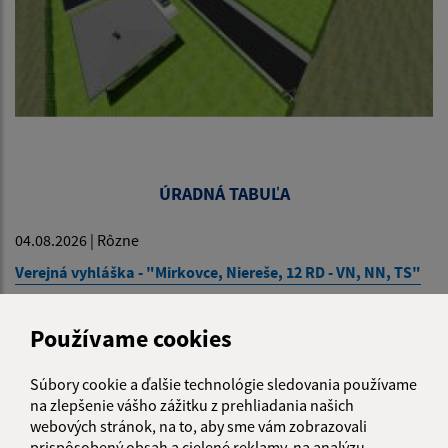
ÚRADNÁ TABUĽA
04.08.2026 | Rôzne
Verejná vyhláška - "Mirkovce, Niereše, 12 RD - VN, NN, TS"
06.07.2026 | Rôzne
Používame cookies
Zápisnica okrskovej volebnej komisie o priebehu a výsledku
Súbory cookie a ďalšie technológie sledovania používame
hlasovania vo volebnom okrsku v referende
na zlepšenie vášho zážitku z prehliadania našich
webových stránok, na to, aby sme vám zobrazovali
29.06.2026 | Rôzne
prispôsobený obsah a cielené reklamy, na analýzu