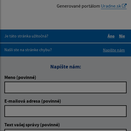
Generované portálom
Uradne.sk
Je táto stránka užitočná?
Áno
Nie
Boli tieto 
Boli 
Našli ste na stránke chybu?
Napíšte nám
Napíšte nám:
Meno (povinné)
E-mailová adresa (povinné)
Text vašej správy (povinné)