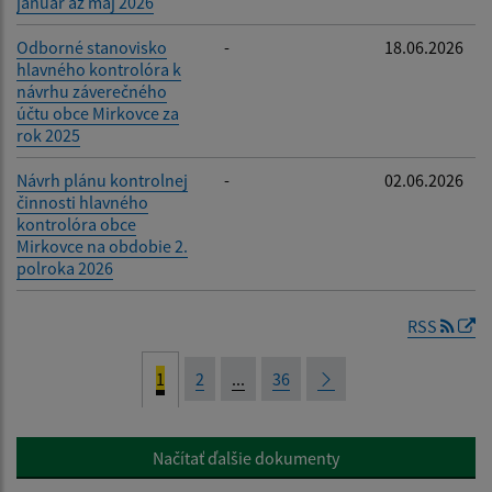
január až máj 2026
Odborné stanovisko
-
18.06.2026
hlavného kontrolóra k
návrhu záverečného
účtu obce Mirkovce za
rok 2025
Návrh plánu kontrolnej
-
02.06.2026
činnosti hlavného
kontrolóra obce
Mirkovce na obdobie 2.
polroka 2026
RSS
1
2
...
36
Načítať ďalšie dokumenty