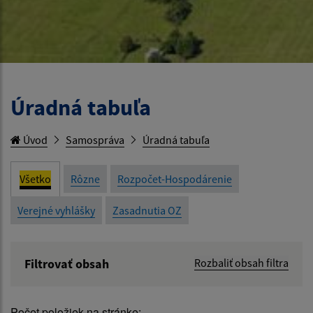
Úradná tabuľa
Úvod
Samospráva
Úradná tabuľa
Všetko
Rôzne
Rozpočet-Hospodárenie
Verejné vyhlášky
Zasadnutia OZ
Filtrovať obsah
Rozbaliť obsah filtra
Názov:
Počet položiek na stránke: