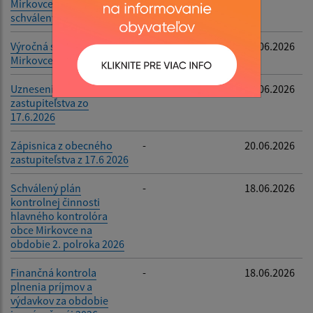
Mirkovce za rok 2025 -
schválený
Výročná správa obce
-
29.06.2026
Mirkovce za rok 2025
Uznesenia z obecného
-
20.06.2026
zastupiteľstva zo
17.6.2026
Zápisnica z obecného
-
20.06.2026
zastupiteľstva z 17.6 2026
Schválený plán
-
18.06.2026
kontrolnej činnosti
hlavného kontrolóra
obce Mirkovce na
obdobie 2. polroka 2026
Finančná kontrola
-
18.06.2026
plnenia príjmov a
výdavkov za obdobie