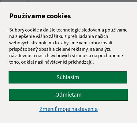
Štvrtok:
07:30 - 12:00
12:30 - 15:30
Piatok:
07:30 - 12:30
Používame cookies
Obedňajšia prestávka:
12:00 - 12:30
Súbory cookie a ďalšie technológie sledovania používame
na zlepšenie vášho zážitku z prehliadania našich
webových stránok, na to, aby sme vám zobrazovali
Kontakt:
prispôsobený obsah a cielené reklamy, na analýzu
Obecný úrad Mirkovce
návštevnosti našich webových stránok a na pochopenie
Mirkovce 65
toho, odkiaľ naši návštevníci prichádzajú.
082 06 Žehňa
Súhlasím
info@obecmirkovce.sk
+421 51 778 11 00
Odmietam
IČO: 00327484
Zmeniť moje nastavenia