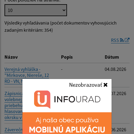
Popis:
Výsledky vyhľadávania (počet dokumentov vyhovujúcich
Dátum zverejnenia od:
zadaným kritériám: 354)
RSS
Dátum zverejnenia do:
Názov
Popis
Dátum
Verejná vyhláška -
-
04.08.2026
"Mirkovce, Niereše, 12
Filtrovať
Reset
RD - VN, NN, TS"
Nezobrazovať
Zápisnica okrskovej
-
06.07.2026
volebnej komisie o
priebehu a výsledku
hlasovania vo volebnom
okrsku v referende
Záverečný účet obce
-
29.06.2026